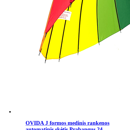
OVIDA J formos medinis rankenos
automatinis skėtis Prabangus 24