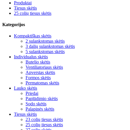
Produktai
Tiesus skėtis
25 colių tiesus skėtis
Kategorijos
Kompaktiškas skėtis
2 sulankstomas skėtis
3 dalių sulankstomas skėtis
5 sulankstomas skėtis
Individualus skėtis
Butelio skėtis
Ventiliatoriaus skėtis
Apverstas skėtis
Formos skėtis
Permatomas skėtis
Lauko skėtis
Priedai
Paplūdimio skėtis
Sodo skėtis
Palapinės skėtis
Tiesus skėtis
23 colių tiesus skėtis
25 colių tiesus skėtis
27 colių skėtis