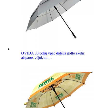
OVIDA 30 colių ypač didelis golfo skėtis,
atsparus vėjui, au...