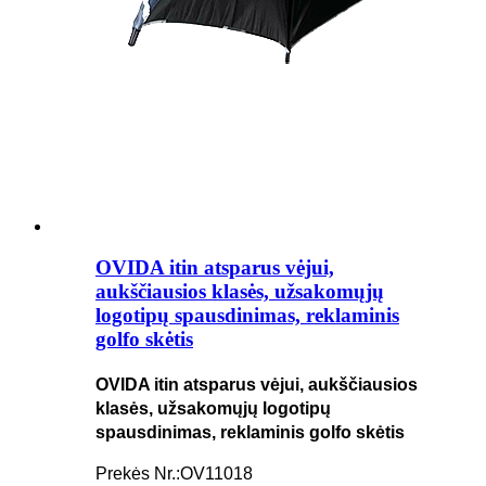
OVIDA itin atsparus vėjui,
aukščiausios klasės, užsakomųjų
logotipų spausdinimas, reklaminis
golfo skėtis
OVIDA itin atsparus vėjui, aukščiausios
klasės, užsakomųjų logotipų
spausdinimas, reklaminis golfo skėtis
Prekės Nr.:
OV11018