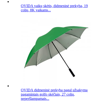
OVIDA vaikų skėtis, didmeninė prekyba, 19
colių, 8K vaikams...
OVIDA didmeninė prekyba pagal užsakymą
pagamintais golfo skėčiais, 27 colių,
neperšlampamais...