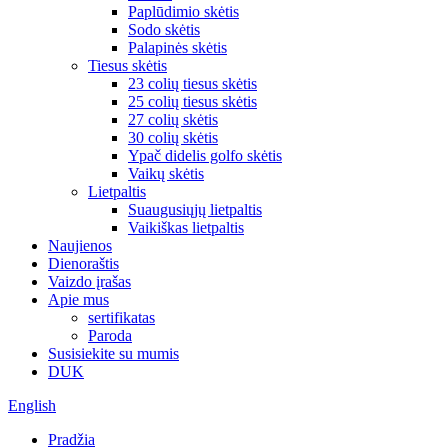
Paplūdimio skėtis
Sodo skėtis
Palapinės skėtis
Tiesus skėtis
23 colių tiesus skėtis
25 colių tiesus skėtis
27 colių skėtis
30 colių skėtis
Ypač didelis golfo skėtis
Vaikų skėtis
Lietpaltis
Suaugusiųjų lietpaltis
Vaikiškas lietpaltis
Naujienos
Dienoraštis
Vaizdo įrašas
Apie mus
sertifikatas
Paroda
Susisiekite su mumis
DUK
English
Pradžia