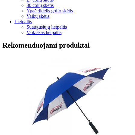
30 colių skėtis
Ypač didelis golfo skėtis
Vaikų skėtis
Lietpaltis
Suaugusiųjų lietpaltis
Vaikiškas lietpaltis
Rekomenduojami produktai