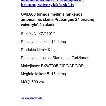
briaunų vaivorykštės skėtis
OVIDA J formos medinis rankenos
automatinis skėtis Prabangus 24 briaunų
vaivorykštės skėtis
Prekės Nr.:
OV11017
Pristatymo laikas: 15 dienų
Produkto kilmė: Kinija
Pristatymo uostas: Siamenas, Fudžianas
Mokėjimas: EXW/FOB/CIF/DAP/DDP
Mėginio laikas: 5–15 dienų
MOQ: 500 vnt.
užklausa
detalė