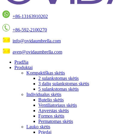
+86-13163910202
+86-592-2100270
info@ovidaumbrella.com
aven@ovidaumbrella.com
Pradžia
Produktai
Kompaktiškas skėtis
2 sulankstomas skėtis
3 dalių sulankstomas skėtis
5 sulankstomas skėtis
Individualus skėtis
Butelio skėtis
Ventiliatoriaus skėtis
Apverstas skėtis
Formos skėtis
Permatomas skėtis
Lauko skėtis
Priedai