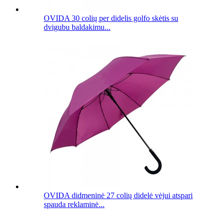
OVIDA 30 colių per didelis golfo skėtis su
dvigubu baldakimu...
OVIDA didmeninė 27 colių didelė vėjui atspari
spauda reklaminė...