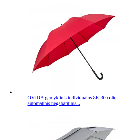
OVIDA gamyklinis individualus 8K 30 colių
automatinis negabaritinis...