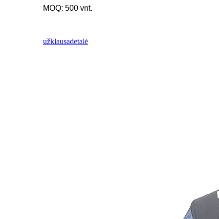
MOQ: 500 vnt.
užklausa
detalė