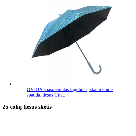
OVIDA suasmenintas logotipas, skaitmeninė
spauda, ​​tiesus Um...
25 colių tiesus skėtis